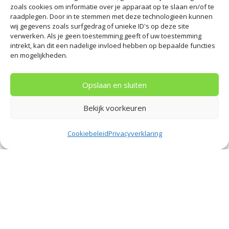
zoals cookies om informatie over je apparaat op te slaan en/of te
wijzigen van de familienaam. Zo buigt een
raadplegen. Door in te stemmen met deze technologieën kunnen
wij gegevens zoals surfgedrag of unieke ID's op deze site
familierecht advocaat in Buitenveldert zich
verwerken. Als je geen toestemming geeft of uw toestemming
intrekt, kan dit een nadelige invloed hebben op bepaalde functies
onder andere over de volgende zaken:
en mogelijkheden.
Het begeleiden van een
scheidingsprocedure
Opslaan en sluiten
(als
mediator
of
echtscheidingsadvocaat
);
Het opstellen van een ouderschapsplan
;
Bekijk voorkeuren
Het regelen van erfenis of nalatenschap
;
Cookiebeleid
Privacyverklaring
Het wijzigen van de familienaam;
Het regelen van alimentatie
.
Advocaat gespecialiseerd
in familierecht