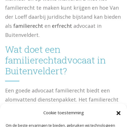
familierecht te maken kunt krijgen en hoe Van
der Loeff daarbij juridische bijstand kan bieden
als
familierecht
en
erfrecht
advocaat in
Buitenveldert.
Wat doet een
familierechtadvocaat in
Buitenveldert?
Een goede advocaat familierecht biedt een
alomvattend dienstenpakket. Het familierecht
doet zich namelijk voor in verschillende
Cookie toestemming
situaties, en heeft niet alleen betrekking op
Om de beste ervaringen te bieden, gebruiken wij technologieën
een scheiding, maar ook bijvoorbeeld op het