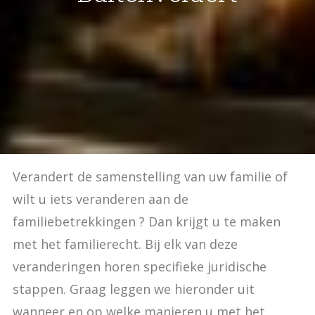
Verandert de samenstelling van uw familie of
wilt u iets veranderen aan de
familiebetrekkingen ? Dan krijgt u te maken
met het familierecht. Bij elk van deze
veranderingen horen specifieke juridische
stappen. Graag leggen we hieronder uit
wanneer en op welke manieren u met het